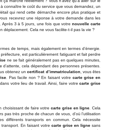
nt ça marche réellement ? Vous n’avez qu’à aller sur le
r à connaître le coût du service que vous demandez, un
détail qui rend cette démarche encore plus pratique et
e, vous recevrez une réponse à votre demande dans les
 Après 3 à 5 jours, une fois que votre
nouvelle carte
 déplacement. Cela ne vous facilite-t-il pas la vie ?
termes de temps, mais également en termes d’énergie.
préfecture, est particulièrement fatiguant et fait perdre
ise
ne se fait généralement pas en quelques minutes,
née d’attente, cela dépendant des personnes présentes.
vous obtenez un
certificat d’immatriculation
, vous êtes
rise
. Pas facile non ? En faisant votre
carte grise en
s votre lieu de travail. Ainsi, faire votre
carte grise
 choisissant de faire votre
carte grise en ligne
. Cela
rs pas très proche de chacun de vous, d’où l’utilisation
s différents transports en commun. Cela nécessite
transport. En faisant votre
carte grise en ligne
sans