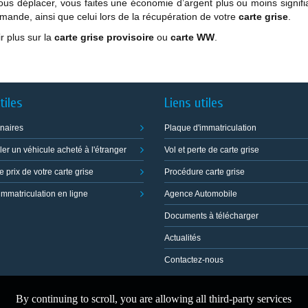
ous déplacer, vous faites une économie d’argent plus ou moins signif
mande, ainsi que celui lors de la récupération de votre
carte grise
.
r plus sur la
carte grise provisoire
ou
carte WW
.
tiles
Liens utiles
naires
Plaque d'immatriculation
ler un véhicule acheté à l'étranger
Vol et perte de carte grise
e prix de votre carte grise
Procédure carte grise
immatriculation en ligne
Agence Automobile
Documents à télécharger
Actualités
Contactez-nous
By continuing to scroll,
you are allowing all third-party services