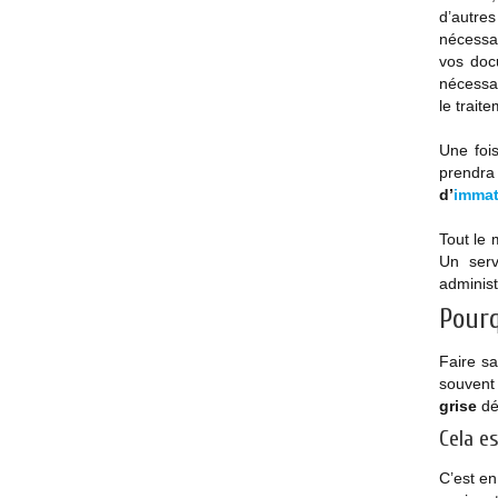
d’autres
nécessa
vos docu
nécessai
le trait
Une foi
prendra 
d’
immat
Tout le 
Un serv
administ
Pourq
Faire s
souvent 
grise
déf
Cela e
C’est en