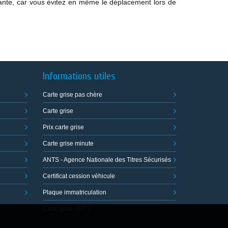
iante, car vous évitez en même le déplacement lors de
Informations utiles
Carte grise pas chère
Carte grise
Prix carte grise
Carte grise minute
ANTS - Agence Nationale des Titres Sécurisés
Certificat cession véhicule
Plaque immatriculation
Carte grise ANTS