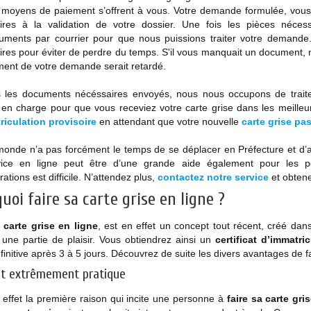
 moyens de paiement s’offrent à vous. Votre demande formulée, vous 
ires à la validation de votre dossier. Une fois les pièces néces
ments par courrier pour que nous puissions traiter votre demande. V
res pour éviter de perdre du temps. S'il vous manquait un document, n
ement de votre demande serait retardé.
s les documents nécéssaires envoyés, nous nous occupons de traite
en charge pour que vous receviez votre carte grise dans les meilleu
riculation
provisoire
en attendant que votre nouvelle
carte grise pa
monde n’a pas forcément le temps de se déplacer en Préfecture et d’
ice en ligne peut être d’une grande aide également pour les p
rations est difficile. N’attendez plus,
contactez notre service
et obten
uoi faire sa carte grise en ligne ?
a
carte grise en ligne
, est en effet un concept tout récent, créé dans
une partie de plaisir. Vous obtiendrez ainsi un
certificat d’immatr
initive après 3 à 5 jours. Découvrez de suite les divers avantages de f
st extrêmement pratique
 effet la première raison qui incite une personne à
faire sa carte gri