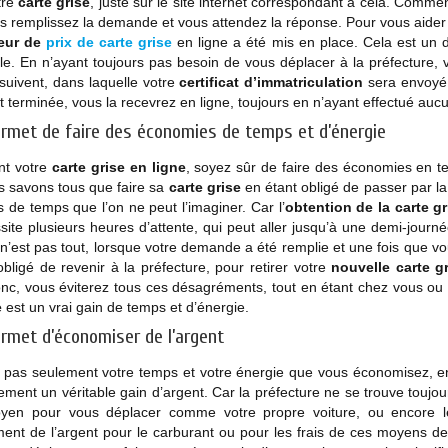
tre
carte grise
, juste sur le site internet correspondant à cela. Comme
us remplissez la demande et vous attendez la réponse. Pour vous aide
eur de
prix de carte grise
en ligne a été mis en place. Cela est un 
ile. En n’ayant toujours pas besoin de vous déplacer à la préfectur
suivent, dans laquelle votre
certificat d’immatriculation
sera envoyé.
 terminée, vous la recevrez en ligne, toujours en n’ayant effectué aucun
ermet de faire des économies de temps et d’énergie
nt votre
carte grise en ligne
, soyez sûr de faire des économies en 
s savons tous que faire sa
carte grise
en étant obligé de passer par la 
s de temps que l’on ne peut l’imaginer. Car l’
obtention de la carte gr
site plusieurs heures d’attente, qui peut aller jusqu’à une demi-jour
n’est pas tout, lorsque votre demande a été remplie et une fois que 
bligé de revenir à la préfecture, pour retirer votre
nouvelle carte g
c, vous éviterez tous ces désagréments, tout en étant chez vous ou dan
e
est un vrai gain de temps et d’énergie.
ermet d’économiser de l’argent
 pas seulement votre temps et votre énergie que vous économisez, en
ement un véritable gain d’argent. Car la préfecture ne se trouve toujou
yen pour vous déplacer comme votre propre voiture, ou encore le
nt de l’argent pour le carburant ou pour les frais de ces moyens de 