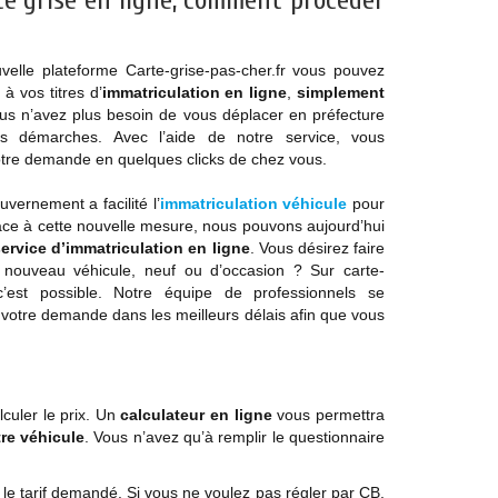
te grise en ligne, comment procéder
velle plateforme Carte-grise-pas-cher.fr vous pouvez
à vos titres d’
immatriculation en ligne
,
simplement
ous n’avez plus besoin de vous déplacer en préfecture
os démarches. Avec l’aide de notre service, vous
tre demande en quelques clicks de chez vous.
vernement a facilité l’
immatriculation véhicule
pour
Grâce à cette nouvelle mesure, nous pouvons aujourd’hui
ervice d’immatriculation
en ligne
. Vous désirez faire
e nouveau véhicule, neuf ou d’occasion ? Sur carte-
, c’est possible. Notre équipe de professionnels se
r votre demande dans les meilleurs délais afin que vous
lculer le prix. Un
calculateur en ligne
vous permettra
re véhicule
. Vous n’avez qu’à remplir le questionnaire
e le tarif demandé. Si vous ne voulez pas régler par CB,