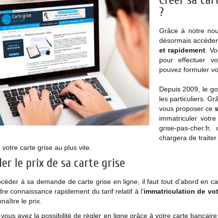
Créer sa car
?
Grâce à notre nou
désormais accéder 
et rapidement
. V
pour effectuer v
pouvez formuler vo
Depuis 2009, le gou
les particuliers. 
vous proposer ce
s
immatriculer votr
grise-pas-cher.fr
chargera de traite
 votre carte grise au plus vite.
ler le prix de sa carte grise
céder à sa demande de carte grise en ligne, il faut tout d’abord en ca
re connaissance rapidement du tarif relatif à l’
immatriculation de vot
naître le prix.
 vous avez la possibilité de régler en ligne grâce à votre carte bancair