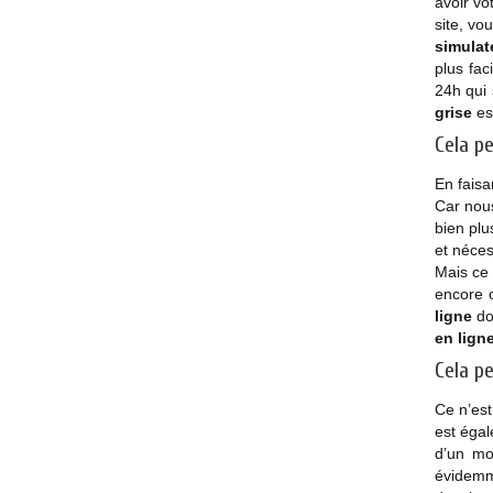
avoir vo
site, vo
simulat
plus fac
24h qui 
grise
est
Cela p
En faisa
Car nou
bien plu
et néces
Mais ce 
encore o
ligne
don
en lign
Cela p
Ce n’est
est égal
d’un mo
évidemme