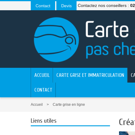
Contactez nos conseillers :
02
Contact
Devis
ACCUEIL
CARTE GRISE ET IMMATRICULATION
C
CONTACT
Accueil
Carte grise en ligne
Créa
Liens utiles