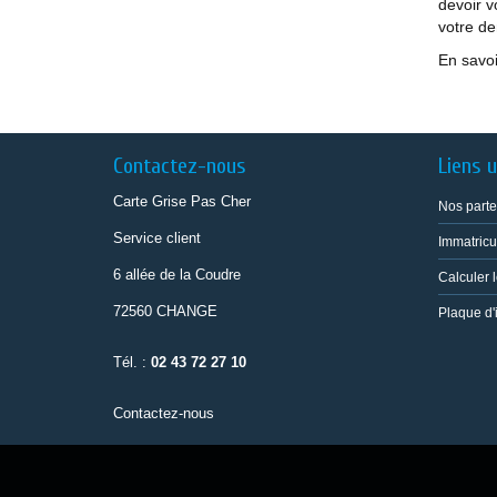
devoir v
votre de
En savoi
Contactez-nous
Liens u
Carte Grise Pas Cher
Nos parte
Service client
Immatricu
6 allée de la Coudre
Calculer l
72560 CHANGE
Plaque d'
Tél. :
02 43 72 27 10
Contactez-nous