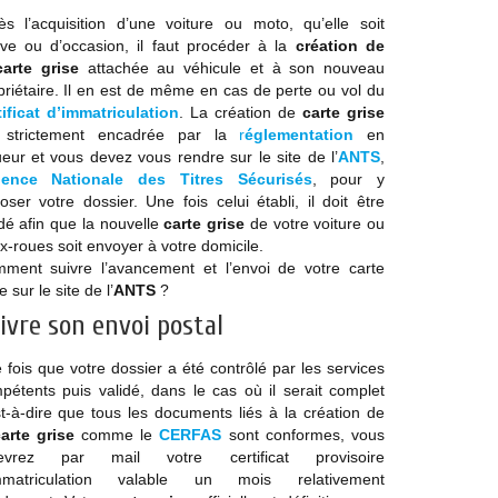
ès l’acquisition d’une voiture ou moto, qu’elle soit
ve ou d’occasion, il faut procéder à la
création de
carte grise
attachée au véhicule et à son nouveau
priétaire. Il en est de même en cas de perte ou vol du
tificat d’immatriculation
. La création de
carte grise
 strictement encadrée par la
r
églementation
en
ueur et vous devez vous rendre sur le site de l’
ANTS
,
ence Nationale des Titres Sécurisés
, pour y
oser votre dossier. Une fois celui établi, il doit être
idé afin que la nouvelle
carte grise
de votre voiture ou
x-roues soit envoyer à votre domicile.
ment suivre l’avancement et l’envoi de votre carte
e sur le site de l’
ANTS
?
ivre son envoi postal
 fois que votre dossier a été contrôlé par les services
pétents puis validé, dans le cas où il serait complet
st-à-dire que tous les documents liés à la création de
arte grise
comme le
CERFAS
sont conformes, vous
cevrez par mail votre certificat provisoire
mmatriculation valable un mois relativement