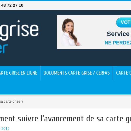
 43 72 27 10
VOT
Service 
NE PERDEZ
ARTE GRISE EN LIGNE
DOCUMENTS CARTE GRISE / CERFAS
CARTE 
a carte grise ?
ent suivre l’avancement de sa carte gr
 - 2019