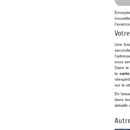
Envoyée
nouvell
l’avance
Votre
Une fois
seconde 
l’adress
vous se
Dans le 
la
carte
réexpédi
sur le si
En faisa
dans les
détaillé
Autre