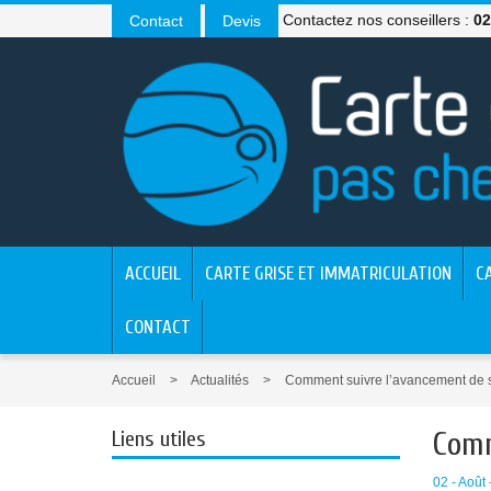
Contactez nos conseillers :
02
Contact
Devis
ACCUEIL
CARTE GRISE ET IMMATRICULATION
C
CONTACT
Accueil
Actualités
Comment suivre l’avancement de s
Comm
Liens utiles
02 - Août