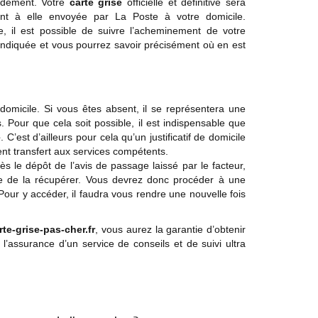
idement. Votre
carte grise
officielle et définitive sera
nt à elle envoyée par La Poste à votre domicile.
e, il est possible de suivre l’acheminement de votre
indiquée et vous pourrez savoir précisément où en est
domicile. Si vous êtes absent, il se représentera une
 Pour que cela soit possible, il est indispensable que
e
. C’est d’ailleurs pour cela qu’un justificatif de domicile
t transfert aux services compétents.
s le dépôt de l’avis de passage laissé par le facteur,
le de la récupérer. Vous devrez donc procéder à une
our y accéder, il faudra vous rendre une nouvelle fois
rte-grise-pas-cher.fr
, vous aurez la garantie d’obtenir
l’assurance d’un service de conseils et de suivi ultra