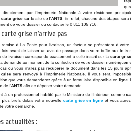
rap
qua
 directement par l’Imprimerie Nationale à votre résidence principal
e
carte grise
sur le site de l’
ANTS
. En effet, chacune des étapes sera 
ment de votre dossier ou contacter le 0 811 105 716.
 carte grise n’arrive pas
 remise à La Poste pour livraison, un facteur se présentera à votre 
fois avant de laisser un avis de passage dans votre boîte aux lettres.
e de livraison corresponde exactement à celle inscrit sur la
carte gris
ra demandé au moment de la confection de votre dossier numériquemen
cas où vous n’allez pas récupérer le document dans les 15 jours aprè
 grise
sera renvoyé à l’Imprimerie Nationale. Il vous sera impossib
tion que vous demanderez grâce à un formulaire disponible en ligne. P
te de l’
ANTS
afin de déposer votre demande.
nt à un professionnel habilité par le Ministère de l’Intérieur, comme
ca
 plus brefs délais votre nouvelle
carte grise
en ligne
et vous aurez 
 de votre démarche.
s actualités :