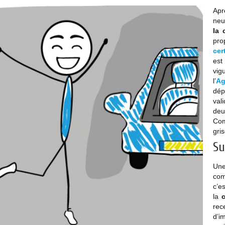
Apr
neu
la 
pro
cer
est
vig
l’
Ag
dép
val
deu
Com
gris
Su
Une
com
c’e
la
c
re
d’i